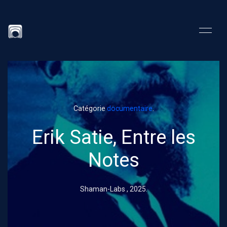
Catégorie
documentaire
.
Erik Satie, Entre les
Notes
Shaman-Labs ,
2025
.