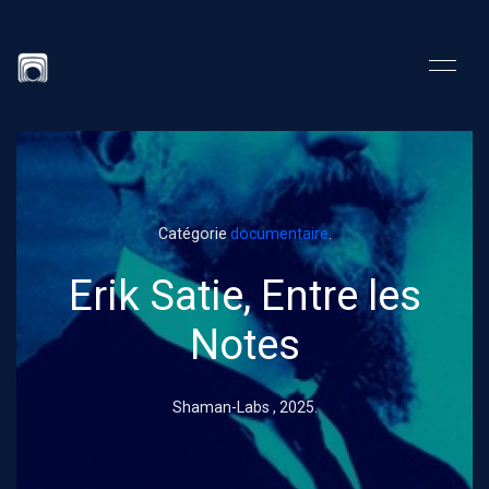
Catégorie
documentaire
.
Erik Satie, Entre les
Notes
Shaman-Labs ,
2025
.