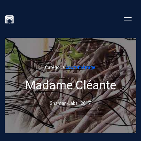
Catégorie
court-métrage
.
Madame Cléante
Shaman-Labs ,
2017
.