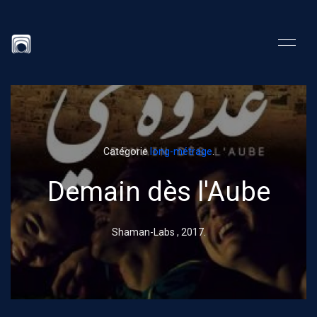
Catégorie
long-métrage
.
Demain dès l'Aube
Shaman-Labs ,
2017
.