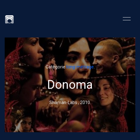
Catégorie
long-métrage
.
Donoma
Shaman-Labs ,
2010
.