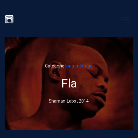
Catégorie
long-métrage
.
Fla
Shaman-Labs ,
2014
.