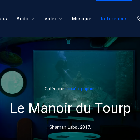
abs
Audio
Vidéo
Musique
Références
Catégorie
muséographie
.
Le Manoir du Tourp
Shaman-Labs ,
2017
.