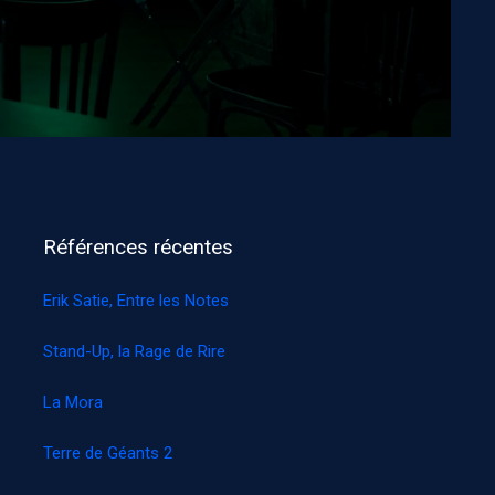
Références récentes
Erik Satie, Entre les Notes
Stand-Up, la Rage de Rire
La Mora
Terre de Géants 2