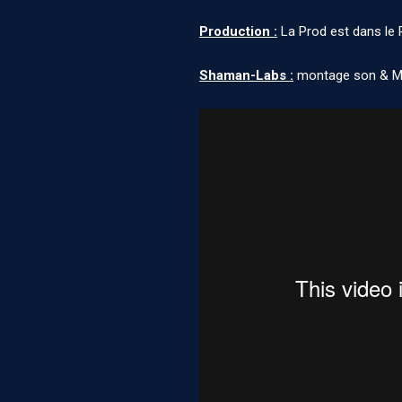
Production :
La Prod est dans le 
Shaman-Labs :
montage son & Mi