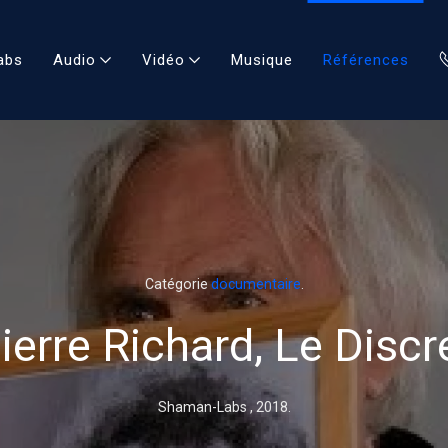
abs
Audio
Vidéo
Musique
Références
Catégorie
documentaire
.
ierre Richard, Le Discr
Shaman-Labs ,
2018
.