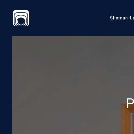
Shaman-L
P