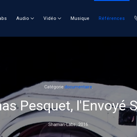
abs
Audio
Vidéo
Musique
Références
Catégorie
documentaire
.
s Pesquet, l'Envoyé S
Shaman-Labs ,
2016
.